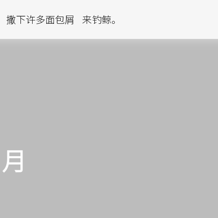
撒下许多面包屑
来钓鲸。
2 月