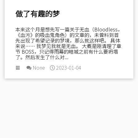
做了有趣的梦
本来这个月是想先写一篇关于无血（Bloodless，
《血污》的吸血鬼角色）的文章的，未曾料到首
先出现了希望记录的梦境，那么就这样吧。 具体
来说…… 我梦见我就是无血。 大概是刚清理了章
节 BOSS，只记得雨幕的暗城之前有什么要坍塌
了。然后发生了什么对...
None
2023-01-04
Powered by
Typecho
| Theme
Miracles
by
Eltrac
Copyright © 2026
星没湾
, All rights reserved.
o (*≧▽≦) ツ
记录已延续了
6 年 178 天 9 小时 15 分 46 秒