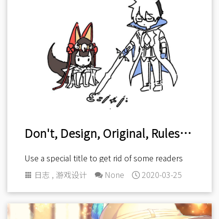
Don't, Design, Original, Rules, For, Your, TRPG.
Use a special title to get rid of some readers
日志
,
游戏设计
None
2020-03-25