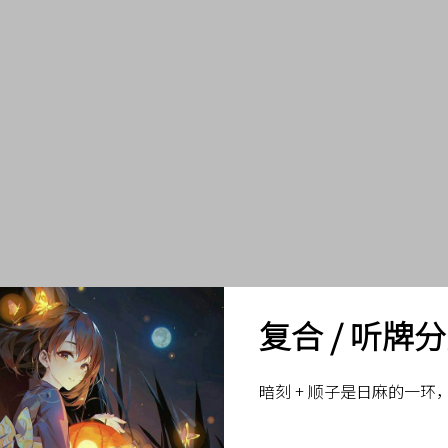
复合 / 听牌
暗刻 + 顺子是日麻的一环