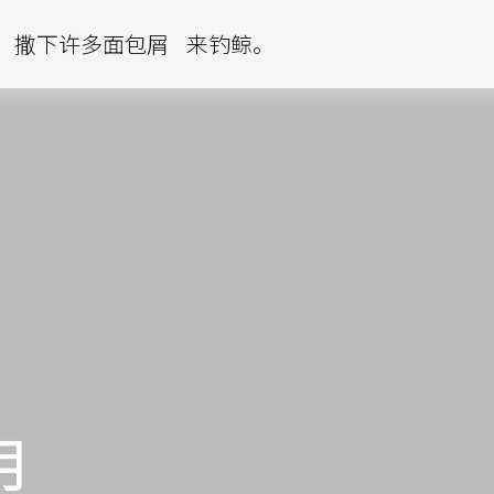
撒下许多面包屑
来钓鲸。
 月