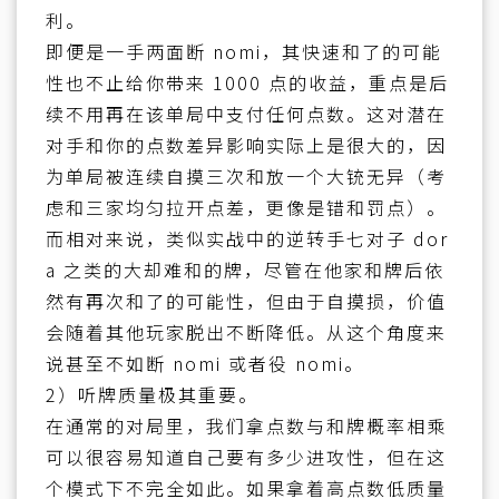
利。
即便是一手两面断 nomi，其快速和了的可能
性也不止给你带来 1000 点的收益，重点是后
续不用再在该单局中支付任何点数。这对潜在
对手和你的点数差异影响实际上是很大的，因
为单局被连续自摸三次和放一个大铳无异（考
虑和三家均匀拉开点差，更像是错和罚点）。
而相对来说，类似实战中的逆转手七对子 dor
a 之类的大却难和的牌，尽管在他家和牌后依
然有再次和了的可能性，但由于自摸损，价值
会随着其他玩家脱出不断降低。从这个角度来
说甚至不如断 nomi 或者役 nomi。
2）听牌质量极其重要。
在通常的对局里，我们拿点数与和牌概率相乘
可以很容易知道自己要有多少进攻性，但在这
个模式下不完全如此。如果拿着高点数低质量